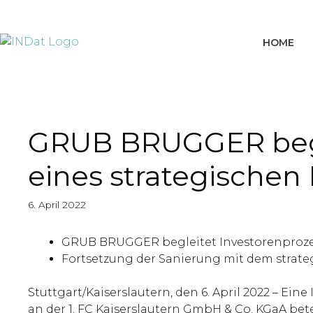
springen
HOME
GRUB BRUGGER beglei
eines strategischen 
6. April 2022
GRUB BRUGGER begleitet Investorenproz
Fortsetzung der Sanierung mit dem strateg
Stuttgart/Kaiserslautern, den 6. April 2022 – Ei
an der 1. FC Kaiserslautern GmbH & Co. KGaA bete