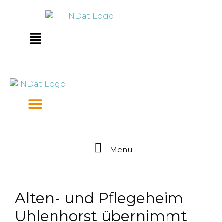
Zum
springen
Inhalt
springen
Main
Menu
Menü
Alten- und Pflegeheim
Uhlenhorst übernimmt