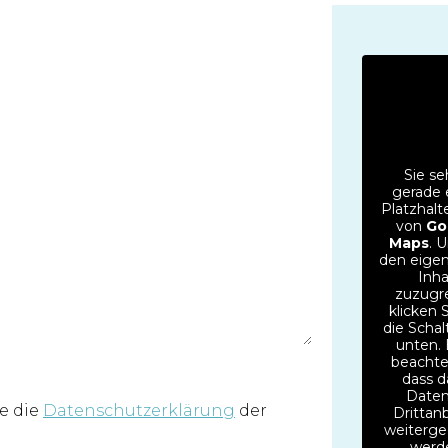
Sie s
gerade 
Platzhalt
von
Go
Maps
. 
den eigen
Inha
zuzugre
klicken 
die Schal
unten. 
beachte
dass d
Daten
e die
Datenschutzerklärung
der
Drittan
weiterg
werd