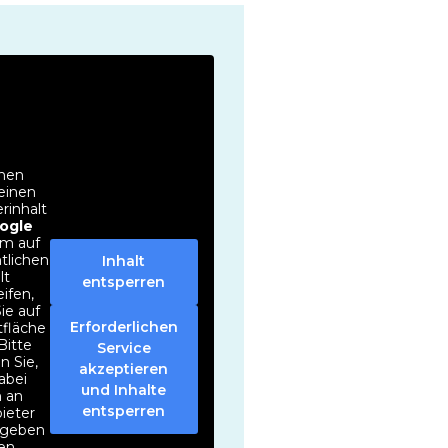
ehen
einen
erinhalt
ogle
Um auf
tlichen
Inhalt
lt
entsperren
ifen,
Sie auf
Erforderlichen
tfläche
Bitte
Service
n Sie,
akzeptieren
abei
und Inhalte
 an
entsperren
bieter
egeben
en.