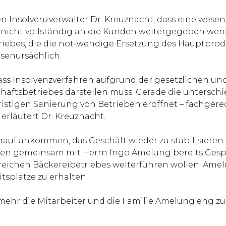
n Insolvenzverwalter Dr. Kreuznacht, dass eine wesent
nicht vollständig an die Kunden weitergegeben werde
iebes, die die not-wendige Ersetzung des Hauptprodu
isenursächlich.
ass Insolvenzverfahren aufgrund der gesetzlichen und
schäftsbetriebes darstellen muss. Gerade die untersch
istigen Sanierung von Betrieben eröffnet – fachgerec
 erläutert Dr. Kreuznacht.
uf ankommen, das Geschäft wieder zu stabilisieren u
den gemeinsam mit Herrn Ingo Amelung bereits Gespr
sreichen Bäckereibetriebes weiterführen wollen. Amel
tsplätze zu erhalten.
nmehr die Mitarbeiter und die Familie Amelung eng