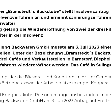
r „Bramstedt´s Backstube“ stellt Insolvenzantrag
olvenzverfahren an und ernennt sanierungserfahrene
rwalter
ng gelang die Wiedereröffnung von zwei der drei Fil
ter in der Insolvenz
elung Backwaren GmbH musste am 3. Juli 2023 einen
ellen. Unter der Bezeichnung „Bramstedt´s Backstub
drei Cafés und Verkaufsstellen in Barnstorf, Diepho
fahrens wiedereröffnet werden. Das Café in Suling
ung, der die Bäckerei und Konditorei in dritter Gene
s Betriebes sowie der Arbeitsplätze in enger Koopera
d Energie, akuter Personalmangel insbesondere in der
ng Backwaren GmbH am 3. Juli 2023 Antrag auf Eröff