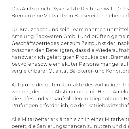
Das Amtsgericht Syke setzte Rechtsanwalt Dr. Fr
Bremen eine Vielzahl von Bäckerei-betrieben er
Dr. Kreuznacht und sein Team nahmen unmittelbar
Amelung Backwaren GmbH und prüften gemeinsa
Geschäftsbetriebes, der zum Zeitpunkt der Insol
zwischen den Beteiligten, dass die Wiederaufna
handwerklich gefertigten Produkte der „Bramste
backofens sowie ein akuter Personalmangel auf S
vergleichbarer Qualität Bä-ckerei- und Konditor
Aufgrund der guten Kontakte des vorläufigen In
werden, der nach Abstimmung mit Herrn Amelung s
die Cafés und Verkaufsfilialen in Diepholz und Ba
Prüfungen erforderlich, ob der Betrieb wirtscha
Alle Mitarbeiter erklärten sich in einer Mitar
bereit, die Sanierungschancen zu nutzen und di