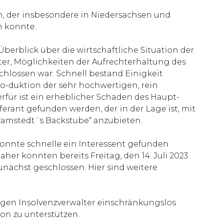
in, der insbesondere in Niedersachsen und
n konnte.
berblick über die wirtschaftliche Situation der
, Möglichkeiten der Aufrechterhaltung des
chlossen war. Schnell bestand Einigkeit
o-duktion der sehr hochwertigen, rein
rfür ist ein erheblicher Schaden des Haupt-
erant gefunden werden, der in der Lage ist, mit
Bramstedt´s Backstube“ anzubieten.
konnte schnelle ein Interessent gefunden
er konnten bereits Freitag, den 14. Juli 2023
zunächst geschlossen. Hier sind weitere
figen Insolvenzverwalter einschränkungslos
on zu unterstützen.