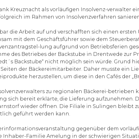
ank Kreuznacht als vorläufigen Insolvenz-verwalter e
folgreich im Rahmen von Insolvenzverfahren saniere
 die Arbeit auf und verschafften sich einen ersten Ü
m mit dem Geschäftsführer sowie dem Steuerberater
venzantragstel-lung aufgrund von Betriebsferien ges
hme des Betriebes der Backstube in Drentwede zur Pr
dt´s Backstube“ nicht möglich sein würde. Grund hie
eiten der Bäckereimitarbeiter. Daher musste ein Lief
eiprodukte herzustellen, um diese in den Cafés der „
solvenzverwalters zu regionalen Bäckerei-betrieben 
ich bereit erklärte, die Lieferung aufzunehmen. Dah
rnstorf wieder öffnen. Die Filiale in Sulingen bleibt 
ftlich geführt werden kann.
beiterinformationsveranstaltung gegenüber dem vorläu
e Inhaber-Familie Amelung in der schwierigen Situati