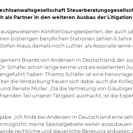
Rechtsanwaltsgesellschaft Steuerberatungsgesellsc
ich als Partner in den weiteren Ausbau der Litigatio
ausgewiesenen Konfliktlösungsexperten, der auch üb
seinen bisherigen beruflichen Stationen zählen 6 Jahr
. Stefan Kraus, damals noch Luther, als Associate sei
anagement Boards von Andersen in Deutschland, der z
r. Schäfer schon lange kenne und als exzellenten Jur
ngeführt haben. Thiemo Schäfer ist eine hervorragen
Über die Verstärkung freuen sich dabei auch die Kolle
 und Renate Müller: „Da die Vertretung von Gläubige
nden Teil unserer Tätigkeit ausmacht, ist die Expert
ufgabe: „Ich finde bei Andersen in Deutschland eine 
 ermöglicht, meine Spezialgebiete weiter auszubauen
ende rechtliche und steuerliche Beratung anbieten zu