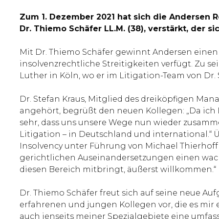
Zum 1. Dezember 2021 hat sich die Andersen 
Dr. Thiemo Schäfer LL.M. (38), verstärkt, der s
Mit Dr. Thiemo Schäfer gewinnt Andersen einen 
insolvenzrechtliche Streitigkeiten verfügt. Zu 
Luther in Köln, wo er im Litigation-Team von Dr
Dr. Stefan Kraus, Mitglied des dreiköpfigen M
angehört, begrüßt den neuen Kollegen: „Da ich D
sehr, dass uns unsere Wege nun wieder zusamme
Litigation – in Deutschland und international.“ 
Insolvency unter Führung von Michael Thierhoff
gerichtlichen Auseinandersetzungen einen wachse
diesen Bereich mitbringt, äußerst willkommen.“
Dr. Thiemo Schäfer freut sich auf seine neue A
erfahrenen und jungen Kollegen vor, die es mir
auch jenseits meiner Spezialgebiete eine umfass