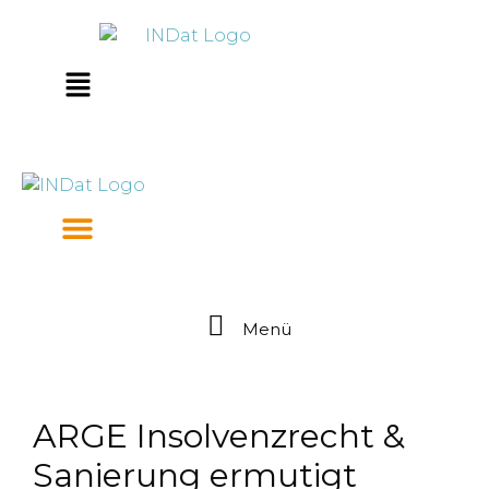
Zum
springen
Inhalt
springen
Main
Menu
Menü
ARGE Insolvenzrecht &
Sanierung ermutigt