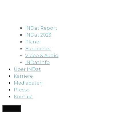
INDat Report
INDat 2023
Planer
Barometer
Video & Audio
INDat.info
Über INDat
Karriere
Mediadaten
Presse
Kontakt
Menü