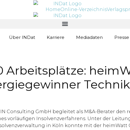
Home
Online-Verzeichnis
Verlagsp
Über INDat
Karriere
Mediadaten
Presse
60 Arbeitsplätze: hei
rgiegewinner Techn
DWIN Consulting GmbH begleitet als M&A-Berater den 
vorläufigen Insolvenzverfahrens. Unter der Leitung
solvenzverwaltung in Köln konnte mit der heimWat