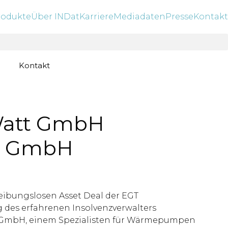
rodukte
Über INDat
Karriere
Mediadaten
Presse
Kontakt
Kontakt
mWatt GmbH
ik GmbH
reibungslosen Asset Deal der EGT
 des erfahrenen Insolvenzverwalters
t GmbH, einem Spezialisten für Wärmepumpen