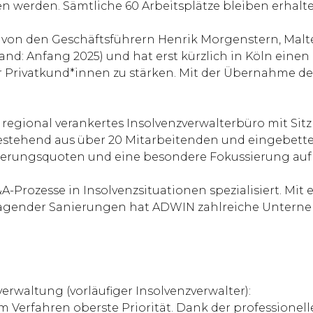
den werden. Sämtliche 60 Arbeitsplätze bleiben erh
 von den Geschäftsführern Henrik Morgenstern, Malte
nd: Anfang 2025) und hat erst kürzlich in Köln eine
rivatkund*innen zu stärken. Mit der Übernahme der
 regional verankertes Insolvenzverwalterbüro mit Sitz
bestehend aus über 20 Mitarbeitenden und eingebett
ierungsquoten und eine besondere Fokussierung auf d
A-Prozesse in Insolvenzsituationen spezialisiert. Mi
tragender Sanierungen hat ADWIN zahlreiche Unterne
waltung (vorläufiger Insolvenzverwalter):
sem Verfahren oberste Priorität. Dank der professi