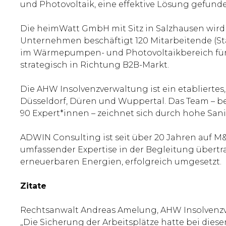
und Photovoltaik, eine effektive Lösung gefun
Die heimWatt GmbH mit Sitz in Salzhausen wird
Unternehmen beschäftigt 120 Mitarbeitende (Sta
im Wärmepumpen- und Photovoltaikbereich für P
strategisch in Richtung B2B-Markt.
Die AHW Insolvenzverwaltung ist ein etabliertes,
Düsseldorf, Düren und Wuppertal. Das Team – 
90 Expert*innen – zeichnet sich durch hohe San
ADWIN Consulting ist seit über 20 Jahren auf M&
umfassender Expertise in der Begleitung über
erneuerbaren Energien, erfolgreich umgesetzt.
Zitate
Rechtsanwalt Andreas Amelung, AHW Insolvenzver
„Die Sicherung der Arbeitsplätze hatte bei die