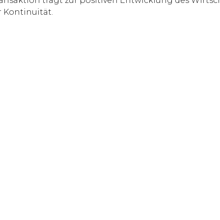
ansaktion trägt zur positiven Entwicklung des Wirtsch
 Kontinuität.