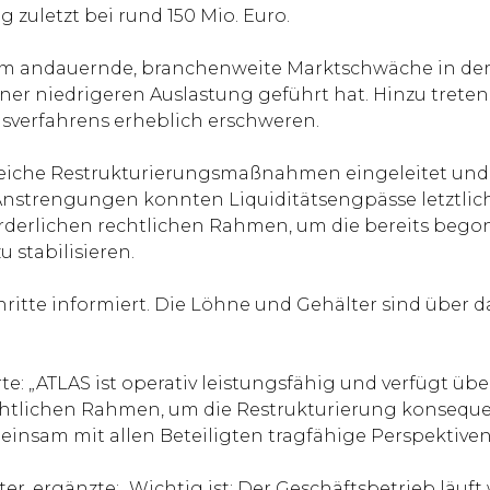
 zuletzt bei rund 150 Mio. Euro.
erem andauernde, branchenweite Marktschwäche in der
er niedrigeren Auslastung geführt hat. Hinzu treten 
sverfahrens erheblich erschweren.
reiche Restrukturierungsmaßnahmen eingeleitet und 
er Anstrengungen konnten Liquiditätsengpässe letztli
orderlichen rechtlichen Rahmen, um die bereits beg
stabilisieren.
itte informiert. Die Löhne und Gehälter sind über das
te: „ATLAS ist operativ leistungsfähig und verfügt übe
rechtlichen Rahmen, um die Restrukturierung konse
emeinsam mit allen Beteiligten tragfähige Perspektiven
, ergänzte: „Wichtig ist: Der Geschäftsbetrieb läuft 