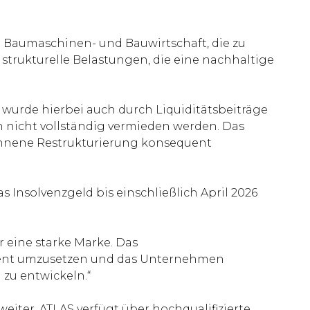
 Baumaschinen- und Bauwirtschaft, die zu
strukturelle Belastungen, die eine nachhaltige
wurde hierbei auch durch Liquiditätsbeiträge
ch nicht vollständig vermieden werden. Das
onnene Restrukturierung konsequent
 Insolvenzgeld bis einschließlich April 2026
r eine starke Marke. Das
quent umzusetzen und das Unternehmen
 zu entwickeln.“
weiter. ATLAS verfügt über hochqualifizierte