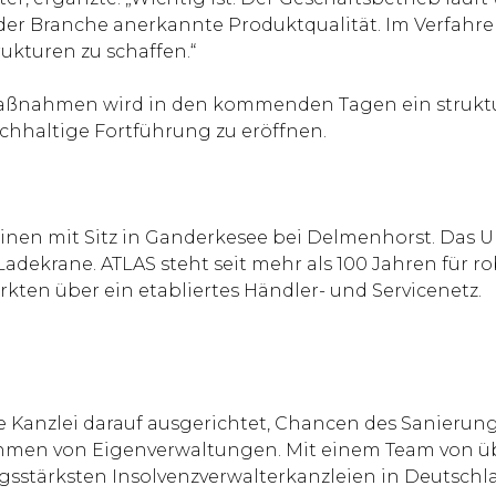
 der Branche anerkannte Produktqualität. Im Verfahr
ukturen zu schaffen.“
aßnahmen wird in den kommenden Tagen ein struktur
achhaltige Fortführung zu eröffnen.
hinen mit Sitz in Ganderkesee bei Delmenhorst. Das
dekrane. ATLAS steht seit mehr als 100 Jahren für r
ten über ein etabliertes Händler- und Servicenetz.
rte Kanzlei darauf ausgerichtet, Chancen des Sanieru
ahmen von Eigenverwaltungen. Mit einem Team von üb
sstärksten Insolvenzverwalterkanzleien in Deutschl