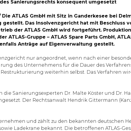
z des Sanierungsrechts konsequent umgesetzt
 / Die ATLAS GmbH mit Sitz in Ganderkesee bei De
gestellt. Das Insolvenzgericht hat mit Beschluss v
rieb der ATLAS GmbH wird fortgeführt. Produktion,
n der ATLAS-Gruppe – ATLAS Spare Parts GmbH, ATLA
alls Anträge auf Eigenverwaltung gestellt.
enzgericht nur angeordnet, wenn nach einer besonde
ung des Unternehmens für die Dauer des Verfahrens fi
Restrukturierung weiterhin selbst. Das Verfahren wir
n die Sanierungsexperten Dr. Malte Köster und Dr. 
ingesetzt. Der Rechtsanwalt Hendrik Gittermann (Ka
sunternehmen und zählt zu den bekannten deutschen
sowie Ladekrane bekannt. Die betroffenen ATLAS-Ges