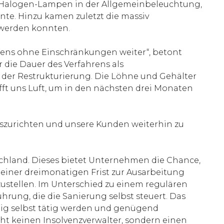
n Halogen-Lampen in der Allgemeinbeleuchtung,
te. Hinzu kamen zuletzt die massiv
t werden konnten.
rens ohne Einschränkungen weiter“, betont
 die Dauer des Verfahrens als
 der Restrukturierung. Die Löhne und Gehälter
fft uns Luft, um in den nächsten drei Monaten
auszurichten und unsere Kunden weiterhin zu
schland. Dieses bietet Unternehmen die Chance,
d einer dreimonatigen Frist zur Ausarbeitung
ustellen. Im Unterschied zu einem regulären
rung, die die Sanierung selbst steuert. Das
itig selbst tätig werden und genügend
ht keinen Insolvenzverwalter, sondern einen