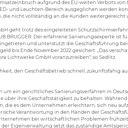
r Umsatzeinbruch aufgrund des EU-weiten Verbots vo
ED- und Leuchten-Bereich ausgeglichen werden konn
, die nicht vollständig an die Kunden weitergereich
mbH geht trotz des eingeleiteten Schutzschirmverfah
UB BRUGGER. Der erfahrene Sanierungsexperte ist für
ngetreten und unterstützt die Geschäftsführung bei
zgeld bis Ende November 2022 gesichert. „Das verscha
ra Lichtwerke GmbH voranzutreiben“, so Sedlitz.
hkeit, den Geschäftsbetrieb schnell, zukunftsfähig 
h um ein gerichtliches Sanierungsverfahren in Deut
olle über ihre Geschäftstätigkeit zu behalten. Währen
 die es dem Unternehmen erleichtern, sich neu aufz
rische Verantwortung in den Händen der Geschäftsfüh
n Unternehmen bei wirtschaftlichen Problemen frühze
 der Eigenverwaltung setzt das zuständige Amtsgeric