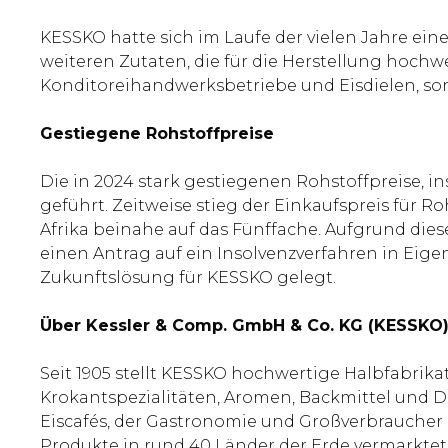
KESSKO hatte sich im Laufe der vielen Jahre ein
weiteren Zutaten, die für die Herstellung hochw
Konditoreihandwerksbetriebe und Eisdielen, so
Gestiegene Rohstoffpreise
Die in 2024 stark gestiegenen Rohstoffpreise, 
geführt. Zeitweise stieg der Einkaufspreis für 
Afrika beinahe auf das Fünffache. Aufgrund die
einen Antrag auf ein Insolvenzverfahren in Eig
Zukunftslösung für KESSKO gelegt.
Über Kessler & Comp. GmbH & Co. KG (KESSKO
Seit 1905 stellt KESSKO hochwertige Halbfabrik
Krokantspezialitäten, Aromen, Backmittel und De
Eiscafés, der Gastronomie und Großverbraucher 
Produkte in rund 40 Länder der Erde vermarktet