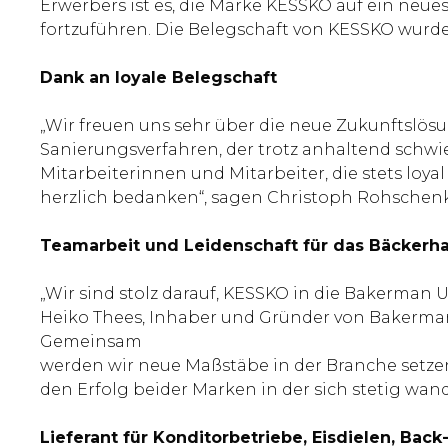
Erwerbers ist es, die Marke KESSKO auf ein neues
fortzuführen. Die Belegschaft von KESSKO wurd
Dank an loyale Belegschaft
„Wir freuen uns sehr über die neue Zukunftslös
Sanierungsverfahren, der trotz anhaltend schwi
Mitarbeiterinnen und Mitarbeiter, die stets l
herzlich bedanken“, sagen Christoph Rohschenke
Teamarbeit und Leidenschaft für das Bäcker
„Wir sind stolz darauf, KESSKO in die Bakerm
Heiko Thees, Inhaber und Gründer von Bakerman.
Gemeinsam
werden wir neue Maßstäbe in der Branche setzen
den Erfolg beider Marken in der sich stetig wa
Lieferant für Konditorbetriebe, Eisdielen, Bac