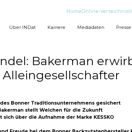
Home
Online-Verzeichnis
V
Über INDat
Karriere
Mediadaten
Presse
ndel: Bakerman erwir
 Alleingesellschafter
g des Bonner Traditionsunternehmens gesichert
akerman stellt Weichen für die Zukunft
 sich über die Aufnahme der Marke KESSKO
g und Freude bei dem Bonner Backzutatenhersteller