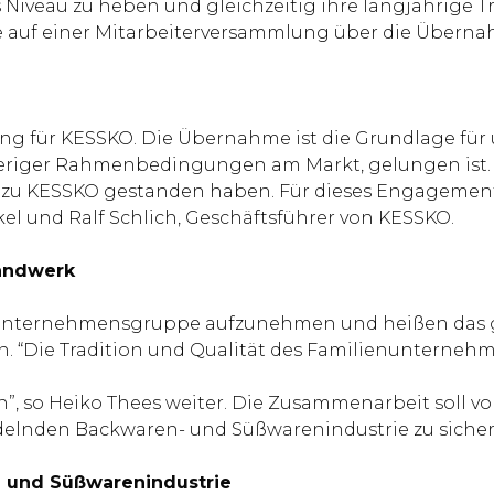
 Niveau zu heben und gleichzeitig ihre langjährige T
e auf einer Mitarbeiterversammlung über die Überna
ung für KESSKO. Die Übernahme ist die Grundlage für
eriger Rahmenbedingungen am Markt, gelungen ist. Da
oyal zu KESSKO gestanden haben. Für dieses Engageme
l und Ralf Schlich, Geschäftsführer von KESSKO.
handwerk
an Unternehmensgruppe aufzunehmen und heißen das 
 “Die Tradition und Qualität des Familienunternehme
”, so Heiko Thees weiter. Die Zusammenarbeit soll vo
ndelnden Backwaren- und Süßwarenindustrie zu sicher
k- und Süßwarenindustrie