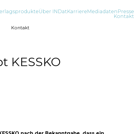
erlagsprodukte
Über INDat
Karriere
Mediadaten
Presse
Kontakt
Kontakt
bt KESSKO
 KESSKO nach der Bekanntgabe, dass ein