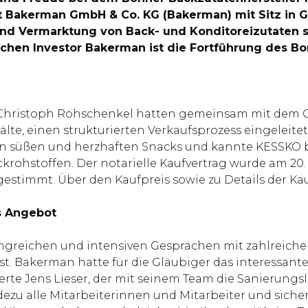
t Bakerman GmbH & Co. KG (Bakerman) mit Sitz in 
 und Vermarktung von Back- und Konditoreizutaten s
chen Investor Bakerman ist die Fortführung des Bo
Christoph Rohschenkel hatten gemeinsam mit dem 
lte, einen strukturierten Verkaufsprozess eingeleite
 süßen und herzhaften Snacks und kannte KESSKO bere
krohstoffen. Der notarielle Kaufvertrag wurde am 20.
estimmt. Über den Kaufpreis sowie zu Details der Ka
s Angebot
angreichen und intensiven Gesprächen mit zahlreichen
st. Bakerman hatte für die Gläubiger das interessan
rte Jens Lieser, der mit seinem Team die Sanierungslö
u alle Mitarbeiterinnen und Mitarbeiter und sichert 