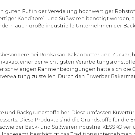
en guten Ruf in der Veredelung hochwertiger Rohstof
ertiger Konditorei- und Süßwaren benötigt werden, er
ndern auch große industrielle Unternehmen der Back
insbesondere bei Rohkakao, Kakaobutter und Zucker, h
Rohkakao, einer der wichtigsten Verarbeitungsrohstoff
ser schwierigen Rahmenbedingungen hatte sich die G
enverwaltung zu stellen. Durch den Erwerber Bakerman
)
ate und Backgrundstoffe her. Diese umfassen Kuvertü
sserts. Diese Produkte sind die Grundstoffe für die 
sowie der Back- und Süßwarenindustrie. KESSKO verfü
. Insgesamt beschäftigt das Traditionsunternehmen 