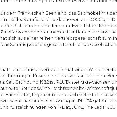
en. Mit Unterstützung des Insolvenzverwalters möchte
 aus dem Fränkischen Seenland, das Badmöbel mit d
e in Heideck umfasst eine Fläche von ca. 10.000 qm. 
ildeten Schreinern und dem handwerklichen Können 
Zulieferkomponenten namhafter Hersteller verwende
at sich aus einer reinen Vertriebsgesellschaft zum
ndreas Schmidpeter als geschäftsführende Gesellscha
chaftlich herausfordernden Situationen. Wir unterst
 Fortführung in Krisen oder Insolvenzsituationen. 
 Seit Gründung 1982 ist PLUTA stetig gewachsen und
aufleute, Betriebswirte, Rechtsanwälte, Wirtschaftsjur
, Buchhalter, Ingenieure und Fachkräfte für Insolven
, wirtschaftlich sinnvolle Lösungen. PLUTA gehört zu
 und Auszeichnungen von INDat, JUVE, The Legal 500