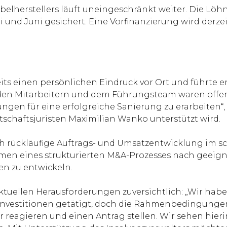
herstellers läuft uneingeschränkt weiter. Die Löhn
i und Juni gesichert. Eine Vorfinanzierung wird derze
its einen persönlichen Eindruck vor Ort und führte e
it den Mitarbeitern und dem Führungsteam waren offen
ungen für eine erfolgreiche Sanierung zu erarbeiten“,
tschaftsjuristen Maximilian Wanko unterstützt wird.
ich rückläufige Auftrags- und Umsatzentwicklung im 
hmen eines strukturierten M&A-Prozesses nach geeig
en zu entwickeln.
 aktuellen Herausforderungen zuversichtlich: „Wir ha
estitionen getätigt, doch die Rahmenbedingungen h
ir reagieren und einen Antrag stellen. Wir sehen hi