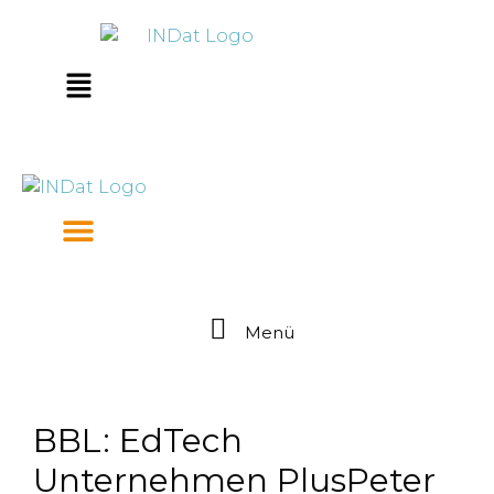
Zum
springen
Inhalt
springen
Main
Menu
Menü
BBL: EdTech
Unternehmen PlusPeter