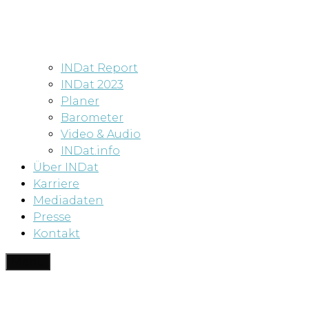
INDat Report
INDat 2023
Planer
Barometer
Video & Audio
INDat.info
Über INDat
Karriere
Mediadaten
Presse
Kontakt
Menü