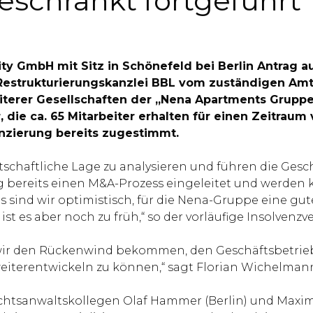
eschränkt fortgeführt
ity GmbH mit Sitz in Schönefeld bei Berlin Antrag a
er Restrukturierungskanzlei BBL vom zuständigen Am
rer Gesellschaften der „Nena Apartments Gruppe“ b
 die ca. 65 Mitarbeiter erhalten für einen Zeitraum
anzierung bereits zugestimmt.
chaftliche Lage zu analysieren und führen die Gesc
bereits einen M&A-Prozess eingeleitet und werden ku
s sind wir optimistisch, für die Nena-Gruppe eine gu
t es aber noch zu früh,“ so der vorläufige Insolvenzve
 wir den Rückenwind bekommen, den Geschäftsbetrie
weiterentwickeln zu können,“ sagt Florian Wichelman
echtsanwaltskollegen Olaf Hammer (Berlin) und Maximi