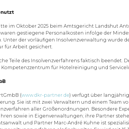
enutzt
tte im Oktober 2025 beim Amtsgericht Landshut Antr
age waren gestiegene Personalkosten infolge der Mi
nter der vorläufigen Insolvenzverwaltung wurde der 
 für Arbeit gesichert.
e Teile des Insolvenzverfahrens faktisch beendet. D
 Kompetenzzentrum für Hotelreinigung und Servicel
mbB
artGmbB (
www.dkr-partner.de
) verfügt über langjähr
erung. Sie ist mit zwei Verwaltern und einem Team v
venzverfahren aller Größenordnungen. Besondere Exper
hren sowie in Eigenverwaltungen; ihre Partner stehe
sanwalt und Partner Marc-André Kuhne ist spezialis