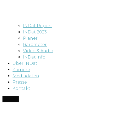
INDat Report
INDat 2023
Planer
Barometer
Video & Audio
INDat.info
Über INDat
Karriere
Mediadaten
Presse
Kontakt
Menü