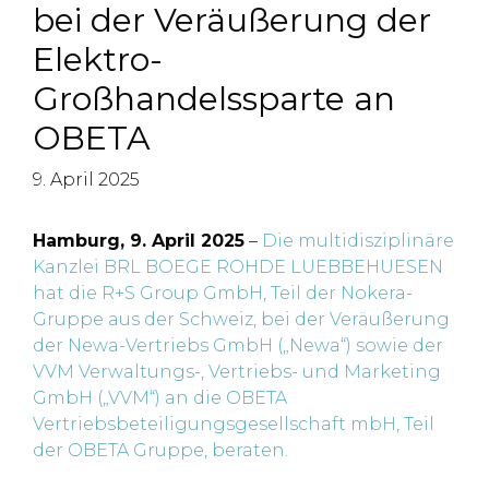
bei der Veräußerung der
Elektro-
Großhandelssparte an
OBETA
9. April 2025
Hamburg, 9. April 2025
–
Die multidisziplinäre
Kanzlei BRL BOEGE ROHDE LUEBBEHUESEN
hat die R+S Group GmbH, Teil der Nokera-
Gruppe aus der Schweiz, bei der Veräußerung
der Newa-Vertriebs GmbH („Newa“) sowie der
VVM Verwaltungs-, Vertriebs- und Marketing
GmbH („VVM“) an die OBETA
Vertriebsbeteiligungsgesellschaft mbH, Teil
der OBETA Gruppe, beraten.