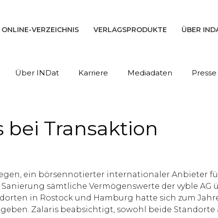
ONLINE-VERZEICHNIS
VERLAGSPRODUKTE
ÜBER IND
Über INDat
Karriere
Mediadaten
Presse
s bei Transaktion
wegen, ein börsennotierter internationaler Anbiete
Sanierung sämtliche Vermögenswerte der vyble AG üb
andorten in Rostock und Hamburg hatte sich zum Jahr
geben. Zalaris beabsichtigt, sowohl beide Standorte a