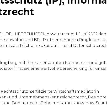
sschutz (IP), Inform
tzrecht
HDE LUEBBEHUESEN erweitert zum 1. Juni 2022 den Kr
htsanwältin und BRL Partnerin Andrea Ringle verstär
mit zusätzlichem Fokus auf IT- und Datenschutzrech
a Klingberg mit ihrer anerkannten Kompetenz und gu
smediatorin ist sie eine wertvolle Bereicherung für u
echtsschutz, Zertifizierte Wirtschaftsmediatorin
Marken- und Unternehmenskennzeichenrecht, Designr
et- und Domainrecht, Geheimnis und Know-how-Schut