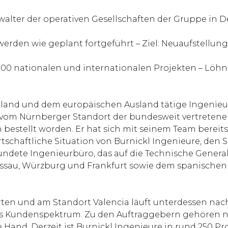
alter der operativen Gesellschaften der Gruppe in De
erden wie geplant fortgeführt – Ziel: Neuaufstellun
000 nationalen und internationalen Projekten – Löhn
and und dem europäischen Ausland tätige Ingenieurb
 vom Nürnberger Standort der bundesweit vertretenen 
n bestellt worden. Er hat sich mit seinem Team berei
rtschaftliche Situation von Burnickl Ingenieure, den 
dete Ingenieurbüro, das auf die Technische Generalpl
u, Würzburg und Frankfurt sowie dem spanischen Va
ten und am Standort Valencia läuft unterdessen nach
es Kundenspektrum. Zu den Auftraggebern gehören 
Hand. Derzeit ist Burnickl Ingenieure in rund 250 Pro