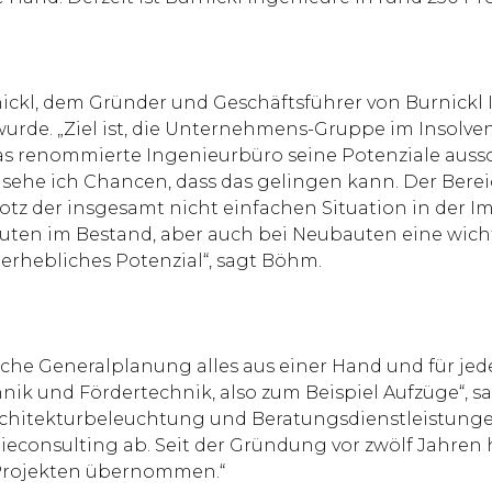
ckl, dem Gründer und Geschäftsführer von Burnickl I
urde. „Ziel ist, die Unternehmens-Gruppe im Insolve
das renommierte Ingenieurbüro seine Potenziale aussc
 sehe ich Chancen, dass das gelingen kann. Der Bere
l trotz der insgesamt nicht einfachen Situation in de
ten im Bestand, aber auch bei Neubauten eine wicht
erhebliches Potenzial“, sagt Böhm.
che Generalplanung alles aus einer Hand und für jede
nik und Fördertechnik, also zum Beispiel Aufzüge“, sa
 Architekturbeleuchtung und Beratungsdienstleistung
consulting ab. Seit der Gründung vor zwölf Jahren 
n Projekten übernommen.“