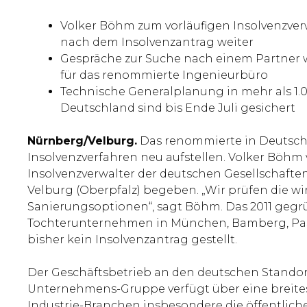
Volker Böhm zum vorläufigen Insolvenzverw
nach dem Insolvenzantrag weiter
Gespräche zur Suche nach einem Partner w
für das renommierte Ingenieurbüro
Technische Generalplanung in mehr als 1.
Deutschland sind bis Ende Juli gesichert
Nürnberg/Velburg.
Das renommierte in Deutschl
Insolvenzverfahren neu aufstellen. Volker Böhm
Insolvenzverwalter der deutschen Gesellschafte
Velburg (Oberpfalz) begeben. „Wir prüfen die wi
Sanierungsoptionen“, sagt Böhm. Das 2011 gegrün
Tochterunternehmen in München, Bamberg, Passa
bisher kein Insolvenzantrag gestellt.
Der Geschäftsbetrieb an den deutschen Standor
Unternehmens-Gruppe verfügt über eine breit
Industrie-Branchen insbesondere die öffentliche 