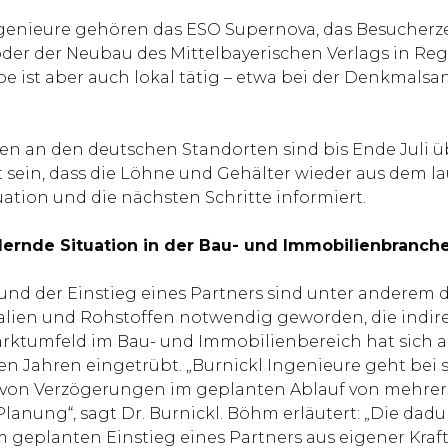
ngenieure gehören das ESO Supernova, das Besuche
er der Neubau des Mittelbayerischen Verlags in Rege
ist aber auch lokal tätig – etwa bei der Denkmalsan
en an den deutschen Standorten sind bis Ende Juli 
lt sein, dass die Löhne und Gehälter wieder aus dem 
uation und die nächsten Schritte informiert.
dernde Situation in der Bau- und Immobilienbranch
nd der Einstieg eines Partners sind unter anderem
ialien und Rohstoffen notwendig geworden, die indire
Marktumfeld im Bau- und Immobilienbereich hat sich 
zten Jahren eingetrübt. „Burnickl Ingenieure geht bei
d von Verzögerungen im geplanten Ablauf von mehrer
e Planung“, sagt Dr. Burnickl. Böhm erläutert: „Die d
planten Einstieg eines Partners aus eigener Kraft n