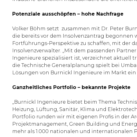
Potenziale ausschöpfen – hohe Nachfrage
Volker Böhm setzt zusammen mit Dr. Peter Burni
die bereits vor dem Insolvenzantrag begonnen w
Fortführungs-Perspektive zu schaffen, mit der 
Insolvenzverwalter. „Mit dem passenden Partner
Ingenieure spezialisiert ist, verzeichnet aktuel
die Technische Generalplanung spielt bei Umbau
Lösungen von Burnickl Ingenieure im Markt ein 
Ganzheitliches Portfolio – bekannte Projekte
„Burnickl Ingenieure bietet beim Thema Technis
Heizung, Lüftung, Sanitär, Klima und Elektrotech
Portfolio runden wir mit eigenen Profis in der
Projektmanagement, Green Building und Energie
mehr als 1.000 nationalen und internationale