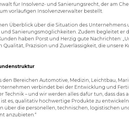
anwalt für Insolvenz- und Sanierungsrecht, der am Ch
zum vorläufigen Insolvenzverwalter bestellt.
einen Überblick über die Situation des Unternehmen
s- und Sanierungsmöglichkeiten. Zudem begleitet er d
 Kunden haben Porst und Herzig gute Nachrichten: „U
n Qualität, Präzision und Zuverlässigkeit, die unsere 
Kundenstruktur
s den Bereichen Automotive, Medizin, Leichtbau, Marin
s Unternehmen verbindet bei der Entwicklung und Fe
r Technik – und wir werden alles dafür tun, dass das 
st es, qualitativ hochwertige Produkte zu entwickeln u
n über die personellen, technischen, logistischen un
nt anzubieten.“