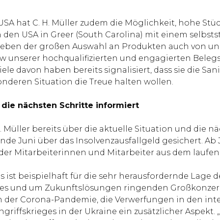
SA hat C. H. Müller zudem die Möglichkeit, hohe Stü
t in den USA in Greer (South Carolina) mit einem selbs
n neben der großen Auswahl an Produkten auch von uns
nserer hochqualifizierten und engagierten Belegsch
Viele davon haben bereits signalisiert, dass sie di
onderen Situation die Treue halten wollen.
 die nächsten Schritte informiert
 Müller bereits über die aktuelle Situation und die n
e Juni über das Insolvenzausfallgeld gesichert. Ab Juli
er Mitarbeiterinnen und Mitarbeiter aus dem laufen
ist beispielhaft für die sehr herausfordernde Lage de
s und um Zukunftslösungen ringenden Großkonzernen,
en der Corona-Pandemie, die Verwerfungen in den inte
ngriffskrieges in der Ukraine ein zusätzlicher Aspekt