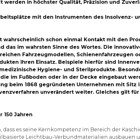
werden in höchster Qualität, Präzision und Zuverlä
rbeitsplätze mit den Instrumenten des Insolvenz- 
t wahrscheinlich schon einmal Kontakt mit den Pro
d das im wahrsten Sinne des Wortes. Die innovativ
ahlreichen Fahrzeugmodellen, Schienenfahrzeugen o
ukten ihren Einsatz. Beispiele hierfür sind Innenv
 medizinische Hygiene- und Sterilprodukte. Besond
 die im Fußboden oder in der Decke eingebaut werd
gung beim 1868 gegründeten Unternehmen mit Sitz 
venzverfahren unverändert weiter. Gleiches gilt für
er 150 Jahren
len, dass es seine Kernkompetenz im Bereich der Kasc
ilbasierte Leichtbau-Verbundmaterialien ausbauen un