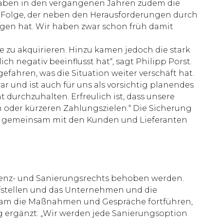
 haben in den vergangenen Jahren zudem die
r Folge, der neben den Herausforderungen durch
en hat. Wir haben zwar schon früh damit
u akquirieren. Hinzu kamen jedoch die stark
h negativ beeinflusst hat“, sagt Philipp Porst.
fahren, was die Situation weiter verschäft hat.
 und ist auch für uns als vorsichtig planendes
durchzuhalten. Erfreulich ist, dass unsere
 oder kürzeren Zahlungszielen.“ Die Sicherung
lter gemeinsam mit den Kunden und Lieferanten
lvenz- und Sanierungsrechts behoben werden.
fstellen und das Unternehmen und die
 Team die Maßnahmen und Gespräche fortführen,
zig ergänzt: „Wir werden jede Sanierungsoption