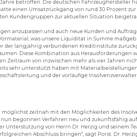
n Jahre betroffen. Die deutschen Fahrzeughersteller
 hatte einen Umsatzrückgang von rund 30 Prozent zu
n Kundengruppen zur aktuellen Situation beigetrag
en anzupassen und auch neue Kunden und Aufträge z
ormaterial, was unsere Liquidität in Summe maßgeblic
r der langjährig verbundenen Kreditinstitute zurückge
äumen. Diese Kombination aus Herausforderungen war
Zeitraum von inzwischen mehr als vier Jahren nicht 
ts sehr unterstützt haben mit Materialbeistellungen
 Geschäftsleitung und der vorläufige Insolvenzverwa
ll möglichst zeitnah mit den Möglichkeiten des Inso
em nun begonnen Verfahren neu und zukunftsfähig au
 der Unterstützung von Herrn Dr. Herzig und seinem
 erfolgreichen Abschluss bringen“, sagt Porst. Dr. Her