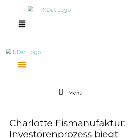
Zum
springen
Inhalt
springen
Main
Menu
Menü
Charlotte Eismanufaktur:
Investorenprozess biegt