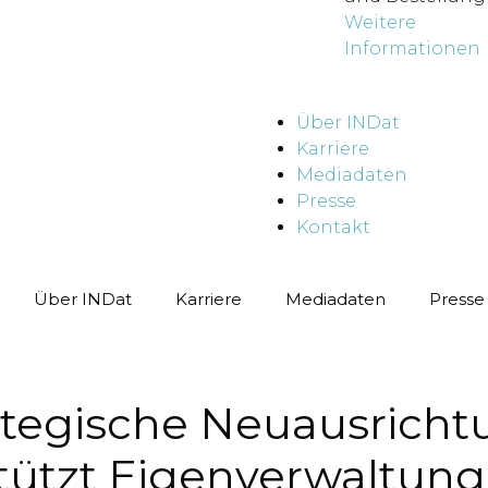
Weitere
Informationen
Über INDat
Karriere
Mediadaten
Presse
Kontakt
Über INDat
Karriere
Mediadaten
Presse
tegische Neuausricht
ützt Eigenverwaltung