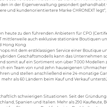
den in der Eigenverwaltung gesondert gehandhabt wir
ere und kundenorientiertere Marke CHRONEXT legt“, 
en heute zu den führenden Anbietern für CPO (Certi
mittlerweile auch exklusive stationäre Boutiquen u
nd Hong Kong.
s mit dem erstklassigen Service einer Boutique und
 hybriden Geschäftsmodells kann das Unternehmen so
nd somit auf ein Sortiment von über 7.000 Modellen 
ch ein Team von rund zehn hauseigenen Uhrmachern s
fahren und stellen anschließend eine 24-monatige Gar
mehr als 60 Ländern beim Kauf und Verkauf unterstü
chaftlich schwierigen Situationen. Seit der Gründung
hland, Spanien und Italien. Mehr als 290 Kaufleute, B