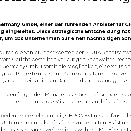
Germany GmbH, einer der führenden Anbieter für C
g eingeleitet. Diese strategische Entscheidung hat
dar, um das Unternehmen auf einen nachhaltigen San
durch die Sanierungsexperten der PLUTA Rechtsanwal
m vom Gericht bestellten vorläufigen Sachwalter Rec
e Germany GmbH somit die Möglichkeit, einerseits d
rung der Projekte und seine Kernkompetenzen konzen
, andererseits mit den Beratern die notwendigen 
es, in den folgenden Monaten das Geschäftsmodell zu 
s Unternehmen und die Mitarbeiter als auch für die Ku
e bedeutende Gelegenheit, CHRONEXT neu aufzustell
ernehmen zukunftssicher zu gestalten. Es ist uns w
erden, das Vertrauen weiterhin zu wahren. Mit Hinsich