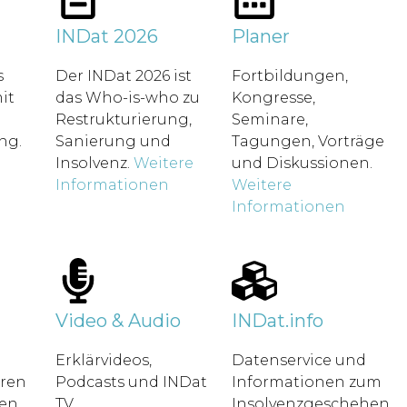
t
INDat 2026
Planer
s
Der INDat 2026 ist
Fortbildungen,
it
das Who-is-who zu
Kongresse,
Restrukturierung,
Seminare,
ung.
Sanierung und
Tagungen, Vorträge
Insolvenz.
Weitere
und Diskussionen.
Informationen
Weitere
Informationen
Video & Audio
INDat.info
Erklärvideos,
Datenservice und
hren
Podcasts und INDat
Informationen zum
en.
TV.
Insolvenzgeschehen.