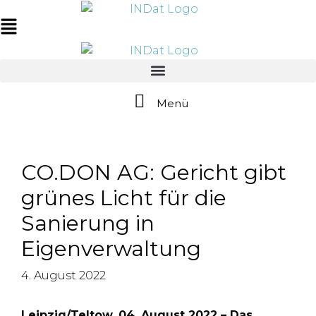
Zum
springen
Inhalt
Main
springen
Menu
Menü
CO.DON AG: Gericht gibt
grünes Licht für die
Sanierung in
Eigenverwaltung
4. August 2022
Leipzig/Teltow, 04. August 2022 – Das