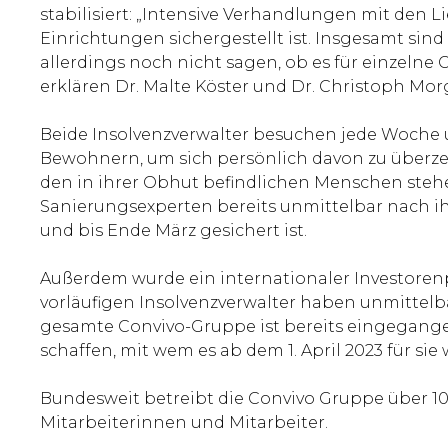
stabilisiert: „Intensive Verhandlungen mit den L
Einrichtungen sichergestellt ist. Insgesamt sind 
allerdings noch nicht sagen, ob es für einzeln
erklären Dr. Malte Köster und Dr. Christoph Mor
Beide Insolvenzverwalter besuchen jede Woche u
Bewohnern, um sich persönlich davon zu überzeug
den in ihrer Obhut befindlichen Menschen stehen
Sanierungsexperten bereits unmittelbar nach ihr
und bis Ende März gesichert ist.
Außerdem wurde ein internationaler Investorenp
vorläufigen Insolvenzverwalter haben unmittelbar
gesamte Convivo-Gruppe ist bereits eingegangen.
schaffen, mit wem es ab dem 1. April 2023 für sie
Bundesweit betreibt die Convivo Gruppe über 1
Mitarbeiterinnen und Mitarbeiter.