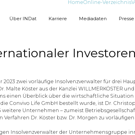
Home
Online-Verzeichnis
V
Über INDat
Karriere
Mediadaten
Presse
ernationaler Investore
023 zwei vorläufige Insolvenzverwalter für drei Hau
r. Malte Köster aus der Kanzlei WILLMERKÖSTER und 
einen Überblick über die wirtschaftliche Situation
ie Convivo Life GmbH bestellt wurde, ist Dr. Christo
 weitere Unternehmen – zumeist Betriebsgesellschafte
 Verfahren Dr. Köster bzw. Dr. Morgen zu vorläufigen 
figen Insolvenzverwalter der Unternehmensgruppe i