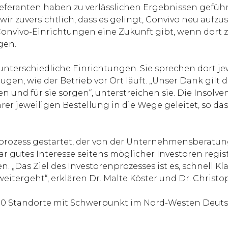
ieferanten haben zu verlässlichen Ergebnissen geführt
wir zuversichtlich, dass es gelingt, Convivo neu aufzu
e Convivo-Einrichtungen eine Zukunft gibt, wenn dort
gen.
nterschiedliche Einrichtungen. Sie sprechen dort je
en, wie der Betrieb vor Ort läuft. „Unser Dank gilt 
 und für sie sorgen“, unterstreichen sie. Die Insolv
er jeweiligen Bestellung in die Wege geleitet, so das
rozess gestartet, der von der Unternehmensberatung
 gutes Interesse seitens möglicher Investoren registri
 „Das Ziel des Investorenprozesses ist es, schnell Kl
 weitergeht“, erklären Dr. Malte Köster und Dr. Chris
00 Standorte mit Schwerpunkt im Nord-Westen Deuts