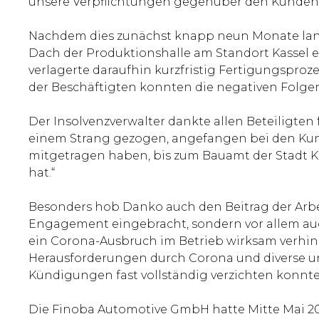
unsere Verpflichtungen gegenüber den Kunden zu
Nachdem dies zunächst knapp neun Monate lang
Dach der Produktionshalle am Standort Kassel 
verlagerte daraufhin kurzfristig Fertigungspro
der Beschäftigten konnten die negativen Folgen
Der Insolvenzverwalter dankte allen Beteiligten 
einem Strang gezogen, angefangen bei den Kunde
mitgetragen haben, bis zum Bauamt der Stadt Ka
hat.“
Besonders hob Danko auch den Beitrag der Arbe
Engagement eingebracht, sondern vor allem auch
ein Corona-Ausbruch im Betrieb wirksam verhinder
Herausforderungen durch Corona und diverse un
Kündigungen fast vollständig verzichten konnte
Die Finoba Automotive GmbH hatte Mitte Mai 20