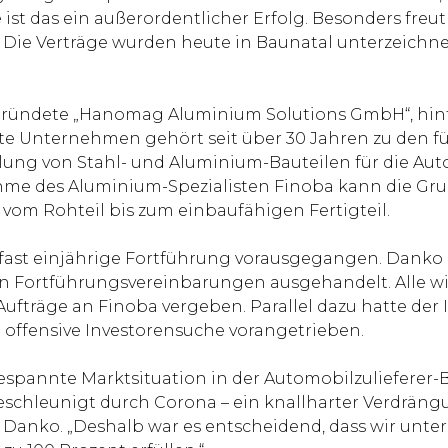
st das ein außerordentlicher Erfolg. Besonders freut
Die Verträge wurden heute in Baunatal unterzeichnet
gegründete „Hanomag Aluminium Solutions GmbH“, hi
rte Unternehmen gehört seit über 30 Jahren zu den 
lung von Stahl- und Aluminium-Bauteilen für die Au
me des Aluminium-Spezialisten Finoba kann die Grup
vom Rohteil bis zum einbaufähigen Fertigteil.
 fast einjährige Fortführung vorausgegangen. Dank
den Fortführungsvereinbarungen ausgehandelt. Alle
fträge an Finoba vergeben. Parallel dazu hatte der 
ffensive Investorensuche vorangetrieben.
espannte Marktsituation in der Automobilzulieferer
beschleunigt durch Corona – ein knallharter Verdräng
Danko. „Deshalb war es entscheidend, dass wir unter