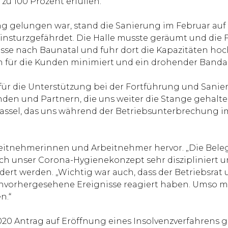
 100 Prozent erfüllen.“
 gelungen war, stand die Sanierung im Februar auf
einsturzgefährdet. Die Halle musste geräumt und die
zesse nach Baunatal und fuhr dort die Kapazitäten ho
 für die Kunden minimiert und ein drohender Bandab
für die Unterstützung bei der Fortführung und Sanier
n und Partnern, die uns weiter die Stange gehalten
ssel, das uns während der Betriebsunterbrechung im 
itnehmerinnen und Arbeitnehmer hervor. „Die Beleg
 unser Corona-Hygienekonzept sehr diszipliniert umg
t werden. „Wichtig war auch, dass der Betriebsrat und
vorhergesehene Ereignisse reagiert haben. Umso meh
n.“
20 Antrag auf Eröffnung eines Insolvenzverfahrens g