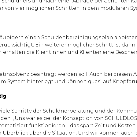
 Schuldners und nach einer Abfrage bei Gerichten k
ner von vier möglichen Schritten in dem modularen Sy
ubigern einen Schuldenbereinigungsplan anbieten. 
berücksichtigt. Ein weiterer möglicher Schritt ist da
nn erhalten die Klientinnen und Klienten eine Besch
 Privatinsolvenz beantragt werden soll. Auch bei dies
s im System hinterlegt und können quasi auf Knopfdr
tig
viele Schritte der Schuldnerberatung und der Kommu
den. „Uns war es bei der Konzeption von SCHULDLOS 
automatisiert funktionieren – das spart Zeit und Kost
Überblick über die Situation. Und wir können auch b