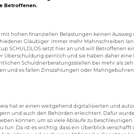
e Betroffenen.
mit hohen finanziellen Belastungen keinen Ausweg me
schiedener Gläubiger. Immer mehr Mahnschreiben land
up SCHULDLOS setzt hier an und will Betroffenen ei
der Überschuldung peinlich und sie haben daher eine
fentlichen Schuldnerberatungsstellen bei mehr als ze
 und es fallen Zinszahlungen oder Mahngebühren an“,
 hat er einen weitgehend digitalisierten und autom
rn und auch den Behörden erleichtert. Dafür wurde 
ngeben können, um so viele Abläufe zu beschleunigen
 tun. Da ist es wichtig, dass ein Überblick verschaff