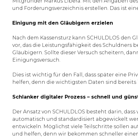
Mitgründer Markus Libera. Mit den Angaben des
und Forderungsverzeichnis erstellen. Das ist ei
Einigung mit den Gläubigern erzielen
Nach dem Kassensturz kann SCHULDLOS den Glä
vor, das die Leistungsfähigkeit des Schuldners 
Gläubigern. Sollte dieser Versuch scheitern, da
Einigungsversuch.
Dies ist wichtig für den Fall, dass später eine
helfen, denn die wichtigsten Daten sind bereit
Schlanker digitaler Prozess – schnell und güns
Der Ansatz von SCHULDLOS besteht darin, dass 
automatisch und standardisiert abgewickelt wer
entwickeln. Möglichst viele Teilschritte sollen 
und helfen, denn wir bekommen schneller einen 