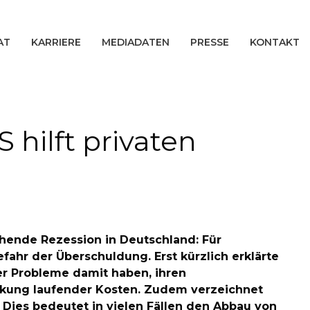
AT
KARRIERE
MEDIADATEN
PRESSE
KONTAKT
hilft privaten
ohende Rezession in Deutschland: Für
ahr der Überschuldung. Erst kürzlich erklärte
er Probleme damit haben, ihren
ckung laufender Kosten. Zudem verzeichnet
ies bedeutet in vielen Fällen den Abbau von