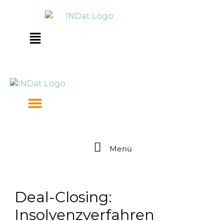
Zum
springen
Inhalt
springen
Main
Menu
Menü
Deal-Closing:
Insolvenzverfahren