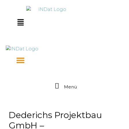
Zum
springen
Inhalt
springen
Main
Menu
Menü
Dederichs Projektbau
GmbH –