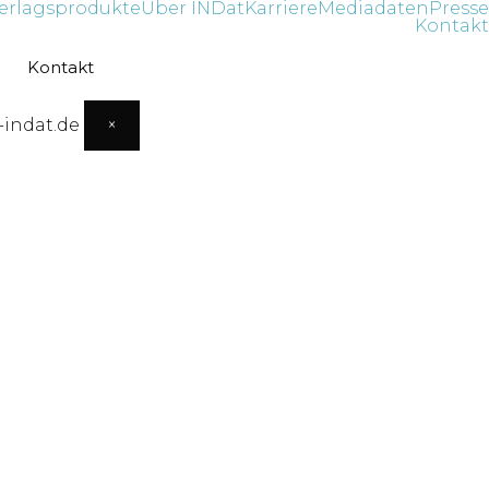
erlagsprodukte
Über INDat
Karriere
Mediadaten
Presse
Kontakt
Kontakt
-indat.de
×