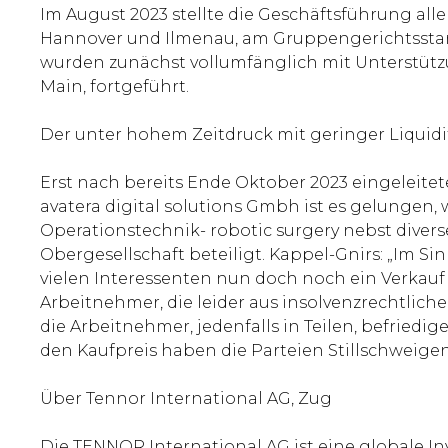
Im August 2023 stellte die Geschäftsführung alle
Hannover und Ilmenau, am Gruppengerichtsstand
wurden zunächst vollumfänglich mit Unterstützu
Main, fortgeführt.
Der unter hohem Zeitdruck mit geringer Liquidi
Erst nach bereits Ende Oktober 2023 eingeleite
avatera digital solutions Gmbh ist es gelungen,
Operationstechnik- robotic surgery nebst divers
Obergesellschaft beteiligt. Kappel-Gnirs: „Im S
vielen Interessenten nun doch noch ein Verkauf
Arbeitnehmer, die leider aus insolvenzrechtlich
die Arbeitnehmer, jedenfalls in Teilen, befried
den Kaufpreis haben die Parteien Stillschweigen
Über Tennor International AG, Zug
Die TENNOR International AG ist eine globale I