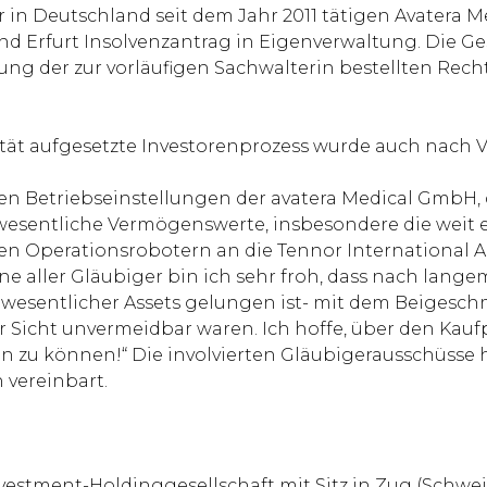
r in Deutschland seit dem Jahr 2011 tätigen Avatera Me
 Erfurt Insolvenzantrag in Eigenverwaltung. Die Ge
ng der zur vorläufigen Sachwalterin bestellten Recht
tät aufgesetzte Investorenprozess wurde auch nach V
ten Betriebseinstellungen der avatera Medical GmbH
 wesentliche Vermögenswerte, insbesondere die weit e
en Operationsrobotern an die Tennor International AG,
inne aller Gläubiger bin ich sehr froh, dass nach l
 wesentlicher Assets gelungen ist- mit dem Beigesc
er Sicht unvermeidbar waren. Ich hoffe, über den Kau
igen zu können!“ Die involvierten Gläubigerausschüss
 vereinbart.
nvestment-Holdinggesellschaft mit Sitz in Zug (Schw