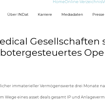
Home
Online-Verzeichnis
V
Über INDat
Karriere
Mediadaten
Presse
ical Gesellschaften st
robotergesteuertes Ope
icher immaterieller Vermögenswerte drei Monate nac
 im Wege eines asset deals gesamt IP und Anlagever