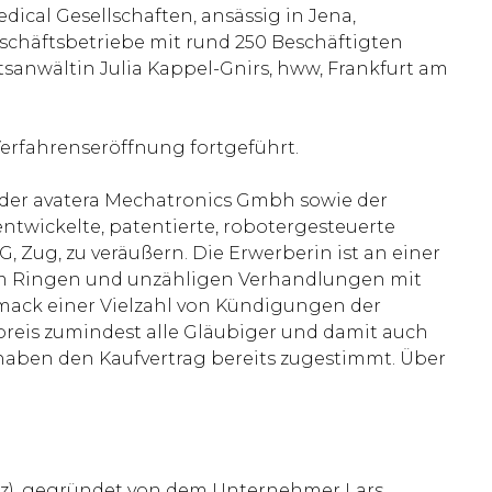
dical Gesellschaften, ansässig in Jena,
schäftsbetriebe mit rund 250 Beschäftigten
sanwältin Julia Kappel-Gnirs, hww, Frankfurt am
erfahrenseröffnung fortgeführt.
, der avatera Mechatronics Gmbh sowie der
ntwickelte, patentierte, robotergesteuerte
 Zug, zu veräußern. Die Erwerberin ist an einer
angem Ringen und unzähligen Verhandlungen mit
hmack einer Vielzahl von Kündigungen der
fpreis zumindest alle Gläubiger und damit auch
e haben den Kaufvertrag bereits zugestimmt. Über
eiz), gegründet von dem Unternehmer Lars