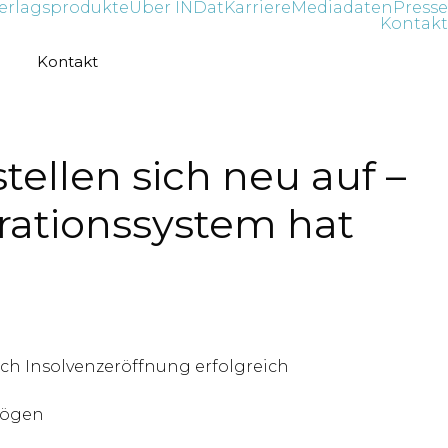
erlagsprodukte
Über INDat
Karriere
Mediadaten
Presse
Kontakt
Kontakt
ellen sich neu auf –
rationssystem hat
h Insolvenzeröffnung erfolgreich
mögen