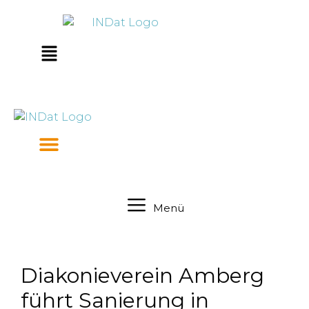
Zum
springen
Inhalt
springen
Main
Menu
Menü
Diakonieverein Amberg
führt Sanierung in