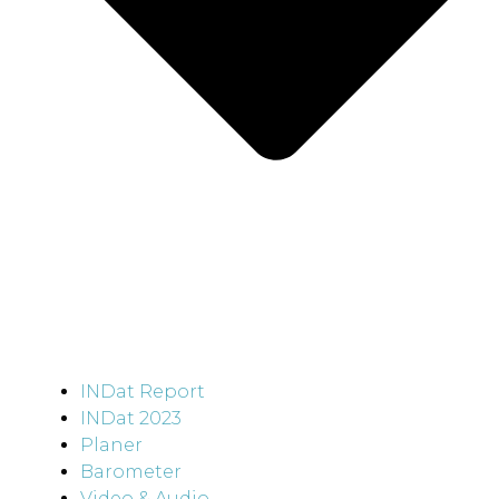
INDat Report
INDat 2023
Planer
Barometer
Video & Audio