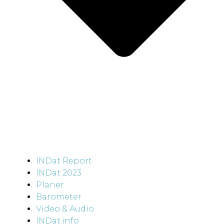
INDat Report
INDat 2023
Planer
Barometer
Video & Audio
INDat.info