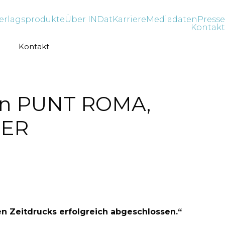
erlagsprodukte
Über INDat
Karriere
Mediadaten
Presse
Kontakt
Kontakt
von PUNT ROMA,
BER
en Zeitdrucks erfolgreich abgeschlossen.“