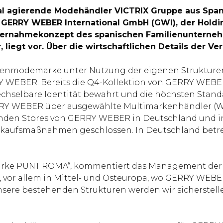
ional agierende Modehändler VICTRIX Gruppe aus Spa
r GERRY WEBER International GmbH (GWI), der Hold
Übernahmekonzept des spanischen Familienuntern
r, liegt vor. Über die wirtschaftlichen Details der 
menmodemarke unter Nutzung der eigenen Strukture
RY WEBER. Bereits die Q4-Kollektion von GERRY WEBE
rwechselbare Identität bewahrt und die höchsten Standa
RRY WEBER über ausgewählte Multimarkenhändler (Wh
enden Stores von GERRY WEBER in Deutschland und i
ufsmaßnahmen geschlossen. In Deutschland betrei
arke PUNT ROMA“, kommentiert das Management der V
 vor allem in Mittel- und Osteuropa, wo GERRY WEBE
sere bestehenden Strukturen werden wir sicherstell