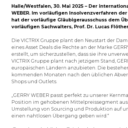
Halle/Westfalen, 30. Mai 2025 – Der internat
WEBER. Im vorläufigen Insolvenzverfahren de
hat der vorläufige Gläubigerausschuss dem 
vorläufigen Sachwalters, Prof. Dr. Lucas Flöthe
Die VICTRIX Gruppe plant den Neustart der Da
eines Asset Deals die Rechte an der Marke GER
erstellt, um sicherzustellen, dass sie ihre unve
VICTRIX Gruppe plant nach jetzigem Stand, GE
europäischen Ländern anzubieten. Die besteh
kommenden Monaten nach den üblichen Abverka
Shops und Outlets.
„GERRY WEBER passt perfekt zu unserer Kernm
Position im gehobenen Mittelpreissegment aus,
Umstellung von Sourcing und Produktion auf un
einen nahtlosen Übergang geben wird.“