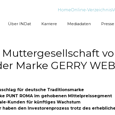
Home
Online-Verzeichnis
V
Über INDat
Karriere
Mediadaten
Presse
, Muttergesellschaft 
t der Marke GERRY WE
schlag für deutsche Traditionsmarke
rke PUNT ROMA im gehobenen Mittelpreissegment
ale-Kunden für künftiges Wachstum
Wir haben den Investorenprozess trotz des erheblich