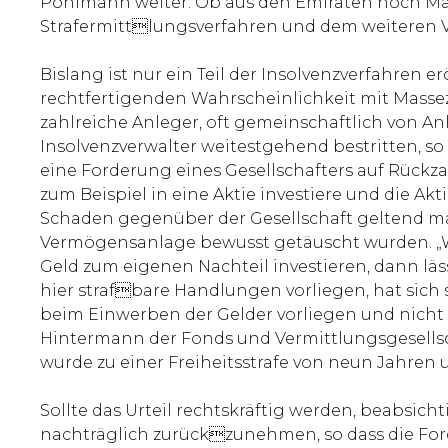
Pohlmann weiter. Ob aus den Emiraten noch Mass
Strafermittlungsverfahren und dem weiteren V
Bislang ist nur ein Teil der Insolvenzverfahren 
rechtfertigenden Wahrscheinlichkeit mit Masse
zahlreiche Anleger, oft gemeinschaftlich von A
Insolvenzverwalter weitestgehend bestritten, so d
eine Forderung eines Gesellschafters auf Rückz
zum Beispiel in eine Aktie investiere und die Akti
Schaden gegenüber der Gesellschaft geltend mac
Vermögensanlage bewusst getäuscht wurden. „Wen
Geld zum eigenen Nachteil investieren, dann läs
hier strafbare Handlungen vorliegen, hat sich
beim Einwerben der Gelder vorliegen und nicht 
Hintermann der Fonds und Vermittlungsgesellsc
wurde zu einer Freiheitsstrafe von neun Jahren u
Sollte das Urteil rechtskräftig werden, beabsic
nachträglich zurückzunehmen, so dass die Forde