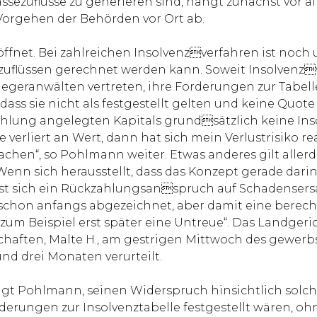
ezuflüsse zu generieren sind, hängt zunächst vor al
orgehen der Behörden vor Ort ab.
eröffnet. Bei zahlreichen Insolvenzverfahren ist noch
zuflüssen gerechnet werden kann. Soweit Insolvenz
nlegeranwälten vertreten, ihre Forderungen zur Tabe
ass sie nicht als festgestellt gelten und keine Quote a
ahlung angelegten Kapitals grundsätzlich keine Ins
e verliert an Wert, dann hat sich mein Verlustrisiko re
hen“, so Pohlmann weiter. Etwas anderes gilt aller
n sich herausstellt, dass das Konzept gerade darin b
st sich ein Rückzahlungsanspruch auf Schadensersatz
 schon anfangs abgezeichnet, aber damit eine berech
zum Beispiel erst später eine Untreue“. Das Landgeri
haften, Malte H., am gestrigen Mittwoch des gewerb
nd drei Monaten verurteilt.
htigt Pohlmann, seinen Widerspruch hinsichtlich solch
rungen zur Insolvenztabelle festgestellt wären, ohn