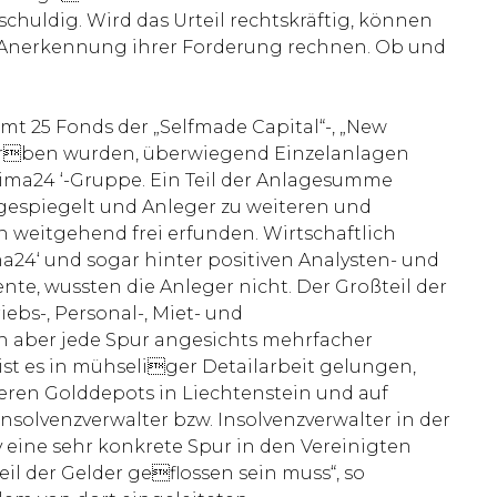
huldig. Wird das Urteil rechtskräftig, können
en Anerkennung ihrer Forderung rechnen. Ob und
 25 Fonds der „Selfmade Capital“-, „New
eworben wurden, überwiegend Einzelanlagen
dima24 ‘-Gruppe. Ein Teil der Anlagesumme
gespiegelt und Anleger zu weiteren und
 weitgehend frei erfunden. Wirtschaftlich
a24‘ und sogar hinter positiven Analysten- und
te, wussten die Anleger nicht. Der Großteil der
iebs-, Personal-, Miet- und
ch aber jede Spur angesichts mehrfacher
st es in mühseliger Detailarbeit gelungen,
eren Golddepots in Liechtenstein und auf
nsolvenzverwalter bzw. Insolvenzverwalter in der
 eine sehr konkrete Spur in den Vereinigten
il der Gelder geflossen sein muss“, so