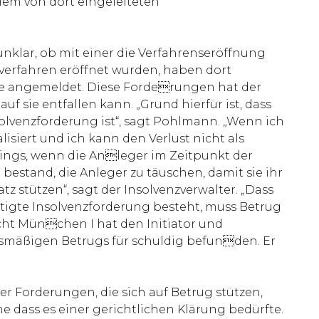
lem von dort eingeleiteten
 unklar, ob mit einer die Verfahrenseröffnung
verfahren eröffnet wurden, haben dort
lle angemeldet. Diese Forderungen hat der
uf sie entfallen kann. „Grund hierfür ist, dass
olvenzforderung ist“, sagt Pohlmann. „Wenn ich
alisiert und ich kann den Verlust nicht als
dings, wenn die Anleger im Zeitpunkt der
estand, die Anleger zu täuschen, damit sie ihr
 stützen“, sagt der Insolvenzverwalter. „Dass
tigte Insolvenzforderung besteht, muss Betrug
cht München I hat den Initiator und
smäßigen Betrugs für schuldig befunden. Er
er Forderungen, die sich auf Betrug stützen,
e dass es einer gerichtlichen Klärung bedürfte.