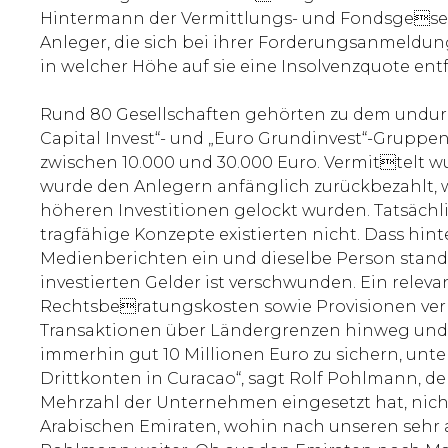
Hintermann der Vermittlungs- und Fondsgesells
Anleger, die sich bei ihrer Forderungsanmeldu
in welcher Höhe auf sie eine Insolvenzquote ent
Rund 80 Gesellschaften gehörten zu dem undurc
Capital Invest“- und „Euro Grundinvest“-Grupp
zwischen 10.000 und 30.000 Euro. Vermittelt w
wurde den Anlegern anfänglich zurückbezahlt, 
höheren Investitionen gelockt wurden. Tatsächl
tragfähige Konzepte existierten nicht. Dass hin
Medienberichten ein und dieselbe Person stand, 
investierten Gelder ist verschwunden. Ein relevan
Rechtsberatungskosten sowie Provisionen verbr
Transaktionen über Ländergrenzen hinweg und du
immerhin gut 10 Millionen Euro zu sichern, unt
Drittkonten in Curacao“, sagt Rolf Pohlmann, de
Mehrzahl der Unternehmen eingesetzt hat, nicht 
Arabischen Emiraten, wohin nach unseren sehr au