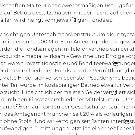
chaften Malte H. des gewerbsmäßigen Betrugs für sc
ng auf Betrug gestützt haben, mit der nachträglich
fallen wird, hängt vom jeweiligen Fonds ab.
hsichtigen Unternehmenskonstrukt um die insgesamt
en, mit denen rd. 200 Mio. Euro Anlegergelder eing
urden die Fondsanlagen im Telefonvertrieb von der ‚
wodurch – medial wirksam – Gewinne und Erfolge vor
ich waren Investitionsziele und Renditeerwartungen
ter den verschiedenen Fonds und der Vermittlung ‚dim
Malte H., der sich verschiedenster Pseudonyme bedien
ter Teil wurde im kostspieligen Betrieb etwa für Vertr
aucht. Hinsichtlich der meisten Gelder verliert si
rch den Einsatz verschiedener Mittelsfirmen. „Uns i
er anderem auf Konten der Gesellschaften, auf mehr
n das Amtsgericht München seit 2014 als vorläufigen I
ohne Stolz. „Und wir verfolgen seit Jahren intensiv
fwändigen Ermittlungen letztlich ein erheblicher Te