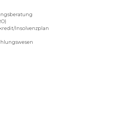
rungsberatung
RO)
kredit/Insolvenzplan
Zahlungswesen