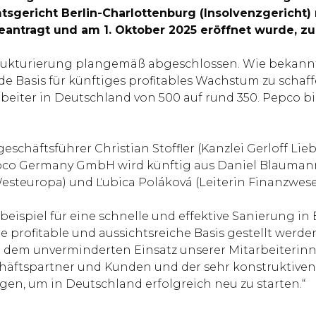
gericht Berlin-Charlottenburg (Insolvenzgericht) r
eantragt und am 1. Oktober 2025 eröffnet wurde, z
trukturierung plangemäß abgeschlossen. Wie bekannt
lide Basis für künftiges profitables Wachstum zu scha
arbeiter in Deutschland von 500 auf rund 350. Pepco 
schäftsführer Christian Stoffler (Kanzlei Gerloff Li
o Germany GmbH wird künftig aus Daniel Blaumann, 
esteuropa) und Ľubica Poláková (Leiterin Finanzwes
rbeispiel für eine schnelle und effektive Sanierung i
e profitable und aussichtsreiche Basis gestellt werde
n: dem unverminderten Einsatz unserer Mitarbeiteri
Geschäftspartner und Kunden und der sehr konstrukti
gen, um in Deutschland erfolgreich neu zu starten.“