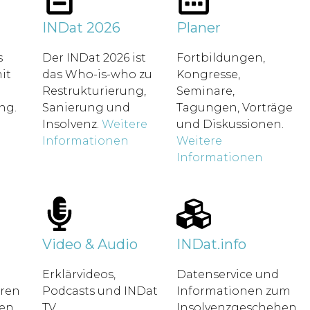
t
INDat 2026
Planer
s
Der INDat 2026 ist
Fortbildungen,
it
das Who-is-who zu
Kongresse,
Restrukturierung,
Seminare,
ung.
Sanierung und
Tagungen, Vorträge
Insolvenz.
Weitere
und Diskussionen.
Informationen
Weitere
Informationen
Video & Audio
INDat.info
Erklärvideos,
Datenservice und
hren
Podcasts und INDat
Informationen zum
en.
TV.
Insolvenzgeschehen.