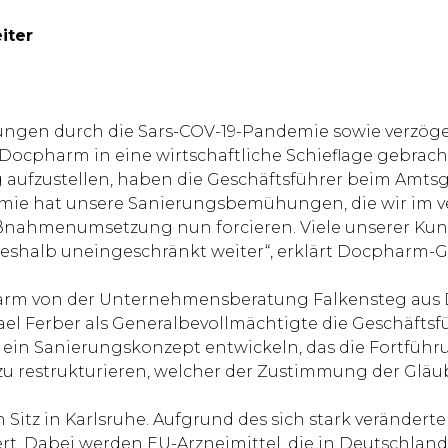
iter
gen durch die Sars-COV-19-Pandemie sowie verzöger
pharm in eine wirtschaftliche Schieflage gebracht.
ufzustellen, haben die Geschäftsführer beim Amtsge
emie hat unsere Sanierungsbemühungen, die wir im v
ßnahmenumsetzung nun forcieren. Viele unserer Kun
eshalb uneingeschränkt weiter“, erklärt Docpharm-Ge
rm von der Unternehmensberatung Falkensteg aus Düs
ael Ferber als Generalbevollmächtigte die Geschäft
in Sanierungskonzept entwickeln, das die Fortführu
u restrukturieren, welcher der Zustimmung der Gläub
itz in Karlsruhe. Aufgrund des sich stark verändert
ert. Dabei werden EU-Arzneimittel, die in Deutschlan