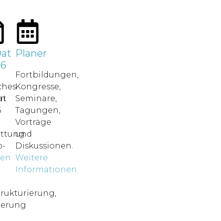
at
Planer
26
Fortbildungen,
ches
Kongresse,
in
at
Seminare,
6
Tagungen,
Vorträge
attung.
und
-
Diskussionen.
nen
Weitere
o
Informationen
rukturierung,
ierung