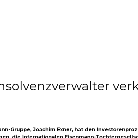
 Insolvenzverwalter ve
mann-Gruppe, Joachim Exner, hat den Investorenpro
ungen, die internationalen Eisenmann-Tochtergesell