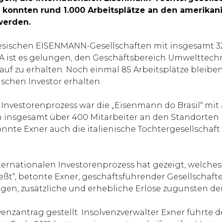
 konnten rund 1.000 Arbeitsplätze an den amerikani
werden.
hinesischen EISENMANN-Gesellschaften mit insgesamt 
A ist es gelungen, den Geschäftsbereich Umwelttechn
rkauf zu erhalten. Noch einmal 85 Arbeitsplätze blei
ischen Investor erhalten.
Investorenprozess war die „Eisenmann do Brasil“ mit a
 insgesamt über 400 Mitarbeiter an den Standorten i
te Exner auch die italienische Tochtergesellschaft 
internationalen Investorenprozess hat gezeigt, wel
“, betonte Exner, geschäftsführender Gesellschafter 
gen, zusätzliche und erhebliche Erlöse zugunsten der
enzantrag gestellt. Insolvenzverwalter Exner führte 