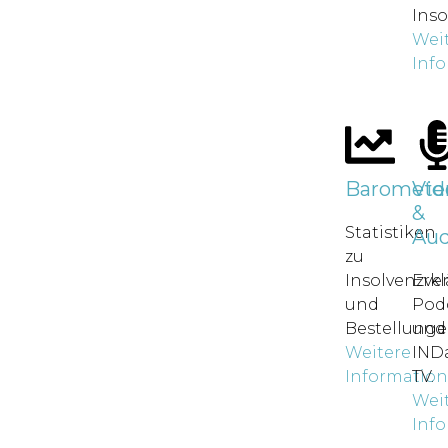
Inso
Wei
Inf
Baromete
Vid
&
Statistiken
Aud
zu
Insolvenzve
Erkl
und
Pod
Bestellunge
und
Weitere
IND
Informatio
TV.
Wei
Inf