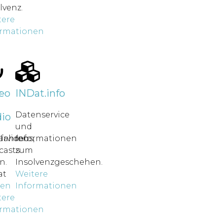
lvenz.
tere
ormationen
r
eo
INDat.info
Datenservice
io
und
rfahren
ärvideos,
Informationen
casts
zum
n.
Insolvenzgeschehen.
at
Weitere
nen
Informationen
tere
ormationen