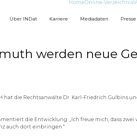
Home
Online-Verzeichnis
V
Über INDat
Karriere
Mediadaten
Presse
rmuth werden neue Ges
 hat die Rechtsanwälte Dr. Karl-Friedrich Gulbins u
entiert die Entwicklung: „Ich freue mich, dass zwei 
nz auch dort einbringen.“