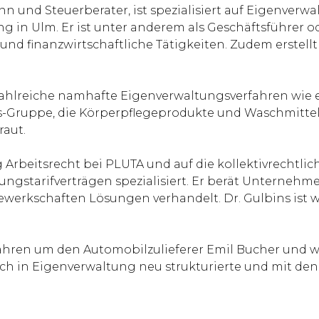
 und Steuerberater, ist spezialisiert auf Eigenverw
ung in Ulm. Er ist unter anderem als Geschäftsführe
und finanzwirtschaftliche Tätigkeiten. Zudem erstell
s zahlreiche namhafte Eigenverwaltungsverfahren w
s-Gruppe, die Körperpflegeprodukte und Waschmittel h
aut.
ng Arbeitsrecht bei PLUTA und auf die kollektivrecht
ungstarifverträgen spezialisiert. Er berät Unterneh
Gewerkschaften Lösungen verhandelt. Dr. Gulbins ist w
erfahren um den Automobilzulieferer Emil Bucher und 
ch in Eigenverwaltung neu strukturierte und mit den 