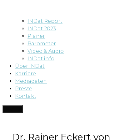
INDat Report
INDat 2023
Planer
Barometer
Video & Audio
INDat.info
Über INDat
Karriere
Mediadaten
Presse
Kontakt
Menü
Dr. Rainer Eckert von