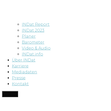
INDat Report
INDat 2023
Planer
Barometer
Video & Audio
INDat.info
Über INDat
Karriere
Mediadaten
Presse
Kontakt
Menü