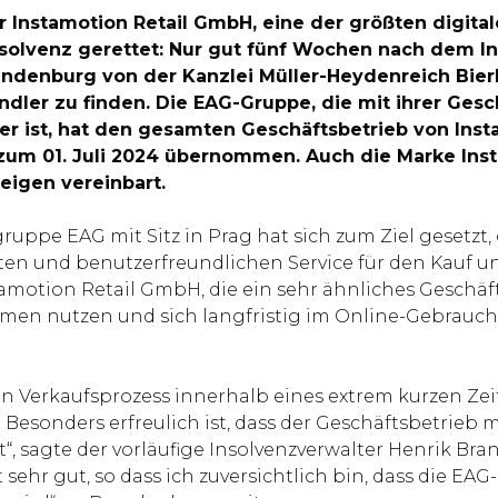
r Instamotion Retail GmbH, eine der größten digita
nsolvenz gerettet: Nur gut fünf Wochen nach dem In
andenburg von der Kanzlei Müller-Heydenreich Bie
dler zu finden. Die EAG-Gruppe, die mit ihrer Ge
 ist, hat den gesamten Geschäftsbetrieb von Inst
zum 01. Juli 2024 übernommen. Auch die Marke Inst
eigen vereinbart.
gruppe EAG mit Sitz in Prag hat sich zum Ziel gesetz
en und benutzerfreundlichen Service für den Kauf 
otion Retail GmbH, die ein sehr ähnliches Geschäfts
rmen nutzen und sich langfristig im Online-Gebrau
 den Verkaufsprozess innerhalb eines extrem kurzen Z
. Besonders erfreulich ist, dass der Geschäftsbetrieb
t“, sagte der vorläufige Insolvenzverwalter Henrik 
sehr gut, so dass ich zuversichtlich bin, dass die E