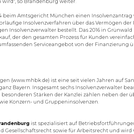
n wird“, so Brandenburg weiter.
24 beim Amtsgericht München einen Insolvenzantrag 
orläufige Insolvenzverfahren über das Vermögen der
n Insolvenzverwalter bestellt. Das 2016 in Grünwal
kauf, der den gesamten Prozess für Kunden vereinfa
mfassenden Serviceangebot von der Finanzierung übe
gen (www.mhbk.de) ist eine seit vielen Jahren auf Sa
ganz Bayern. Insgesamt sechs Insolvenzverwalter bea
 besonderen Stärken der Kanzlei zählen neben der 
owie Konzern- und Gruppeninsolvenzen.
Brandenburg
ist spezialisiert auf Betriebsfortführun
und Gesellschaftsrecht sowie für Arbeitsrecht und wi