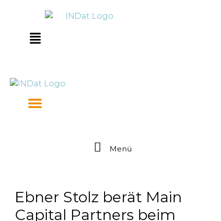
Zum
springen
Inhalt
springen
Main
Menu
Menü
Ebner Stolz berät Main
Capital Partners beim