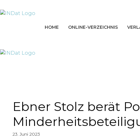
Zum
springen
Inhalt
springen
HOME
ONLINE-VERZEICHNIS
VERL
Ebner Stolz berät Po
Minderheitsbeteilig
23. Juni 2023