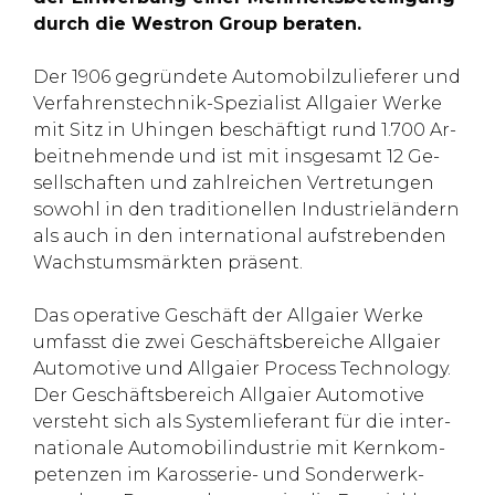
durch die Wes­tron Group be­ra­ten.
Der 1906 gegründete Au­to­mo­bil­zu­lie­fe­rer und
Ver­fah­rens­tech­nik-Spe­zia­list All­gaier Werke
mit Sitz in Uhin­gen be­schäftigt rund 1.700 Ar­
beit­neh­mende und ist mit ins­ge­samt 12 Ge­
sell­schaf­ten und zahl­rei­chen Ver­tre­tun­gen
so­wohl in den tra­di­tio­nel­len In­dus­trieländern
als auch in den in­ter­na­tio­nal auf­stre­ben­den
Wachs­tumsmärk­ten präsent.
Das ope­ra­tive Ge­schäft der All­gaier Werke
um­fasst die zwei Ge­schäfts­be­rei­che All­gaier
Au­to­mo­tive und All­gaier Pro­cess Tech­no­logy.
Der Ge­schäfts­be­reich All­gaier Au­to­mo­tive
ver­steht sich als Sys­tem­lie­fe­rant für die in­ter­
na­tio­nale Au­to­mo­bil­in­dus­trie mit Kern­kom­
pe­ten­zen im Ka­ros­se­rie- und Son­der­werk­