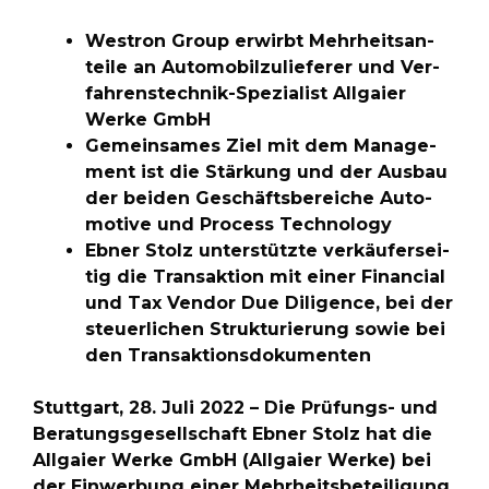
Wes­tron Group er­wirbt Mehr­heits­an­
teile an Au­to­mo­bil­zu­lie­fe­rer und Ver­
fah­rens­tech­nik-Spe­zia­list All­gaier
Werke GmbH
Ge­mein­sa­mes Ziel mit dem Ma­nage­
ment ist die Stärkung und der Aus­bau
der bei­den Ge­schäfts­be­rei­che Au­to­
mo­tive und Pro­cess Tech­no­logy
Eb­ner Stolz un­terstützte verkäufer­sei­
tig die Trans­ak­tion mit ei­ner Fi­nan­cial
und Tax Ven­dor Due Di­li­gence, bei der
steu­er­li­chen Struk­tu­rie­rung so­wie bei
den Trans­ak­ti­ons­do­ku­men­ten
Stutt­gart, 28. Juli 2022 – Die Prüfungs- und
Be­ra­tungs­ge­sell­schaft Eb­ner Stolz hat die
All­gaier Werke GmbH (All­gaier Werke) bei
der Ein­wer­bung ei­ner Mehr­heits­be­tei­li­gung