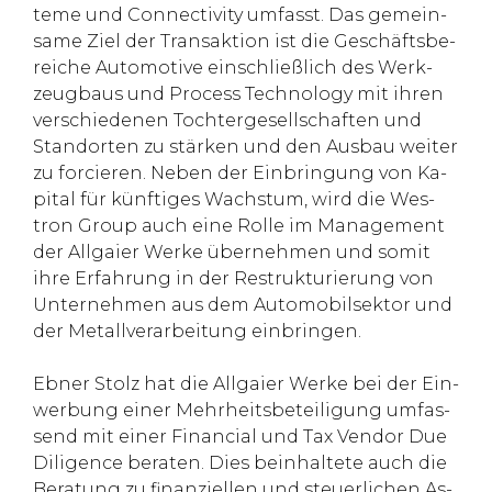
teme und Con­nec­tivity um­fasst. Das ge­mein­
same Ziel der Trans­ak­tion ist die Ge­schäfts­be­
rei­che Au­to­mo­tive ein­schließlich des Werk­
zeug­baus und Pro­cess Tech­no­logy mit ih­ren
ver­schie­de­nen Toch­ter­ge­sell­schaf­ten und
Stand­or­ten zu stärken und den Aus­bau wei­ter
zu for­cie­ren. Ne­ben der Ein­brin­gung von Ka­
pi­tal für künf­ti­ges Wachs­tum, wird die Wes­
tron Group auch eine Rolle im Ma­nage­ment
der All­gaier Werke über­neh­men und so­mit
ihre Er­fah­rung in der Re­struk­tu­rie­rung von
Un­ter­neh­men aus dem Au­to­mo­bil­sek­tor und
der Me­tall­ver­ar­bei­tung ein­brin­gen.
Eb­ner Stolz hat die All­gaier Werke bei der Ein­
wer­bung ei­ner Mehr­heits­be­tei­li­gung um­fas­
send mit ei­ner Fi­nan­cial und Tax Ven­dor Due
Di­li­gence be­ra­ten. Dies be­inhal­tete auch die
Be­ra­tung zu fi­nan­zi­el­len und steu­er­li­chen As­