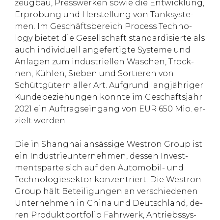
zeug­bau, Press­wer­ken so­wie die Ent­wick­lung,
Er­pro­bung und Her­stel­lung von Tank­sys­te­
men. Im Ge­schäfts­be­reich Pro­cess Tech­no­
logy bie­tet die Ge­sell­schaft stan­dar­di­sierte als
auch in­di­vi­du­ell an­ge­fer­tigte Sys­teme und
An­la­gen zum in­dus­tri­el­len Wa­schen, Trock­
nen, Kühlen, Sie­ben und Sor­tie­ren von
Schüttgütern al­ler Art. Auf­grund langjähri­ger
Kun­de­be­zie­hun­gen konnte im Ge­schäfts­jahr
2021 ein Auf­trags­ein­gang von EUR 650 Mio. er­
zielt wer­den.
Die in Shang­hai ansässige Wes­tron Group ist
ein In­dus­trie­un­ter­neh­men, des­sen In­vest­
ments­parte sich auf den Au­to­mo­bil- und
Tech­no­lo­gie­sek­tor kon­zen­triert. Die Wes­tron
Group hält Be­tei­li­gun­gen an ver­schie­de­nen
Un­ter­neh­men in China und Deutsch­land, de­
ren Pro­dukt­port­fo­lio Fahr­werk, An­triebs­sys­