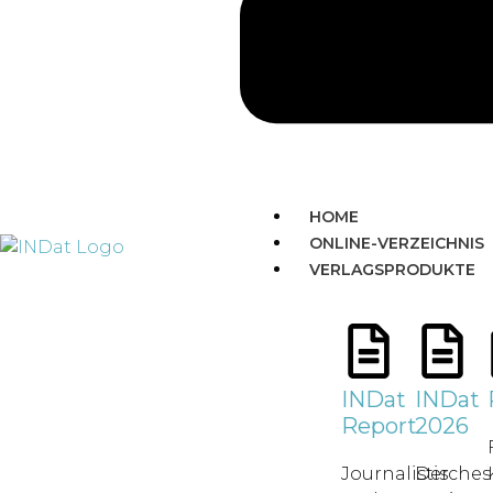
HOME
ONLINE-VERZEICHNIS
VERLAGSPRODUKTE
INDat
INDat
Report
2026
Journalistisches
Der