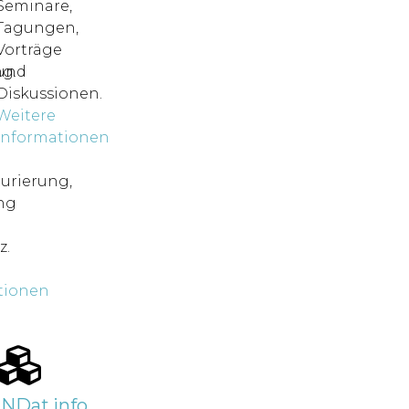
Seminare,
Tagungen,
Vorträge
ng.
und
Diskussionen.
Weitere
Informationen
urierung,
ng
z.
tionen
INDat.info