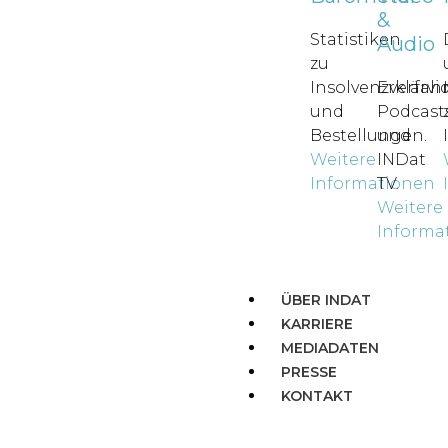
&
Statistiken
Audio
zu
Insolvenzverfah
Erklärvi
und
Podcast
Bestellungen.
und
Weitere
INDat
Informationen
TV.
Weitere
Informa
ÜBER INDAT
KARRIERE
MEDIADATEN
PRESSE
KONTAKT