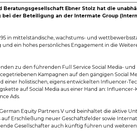
und Beratungsgesellschaft Ebner Stolz hat die unab
bei der Beteiligung an der Intermate Group (Inte
 1995 in mittelständische, wachstums- und wettbewerb
ng und ein hohes persönliches Engagement in die Weite
tenden zu den führenden Full Service Social Media- un
ncegetriebenen Kampagnen auf den gängigen Social Me
einer holistischen, eigens entwickelten Influencer-Tech
ette auf Social Media aus einer Hand an: Influencer-
nce Ads.
German Equity Partners V und beinhaltet die aktive Un
uf Erschließung neuer Geschäftsfelder sowie Internati
rende Gesellschafter auch künftig führen und weiteren