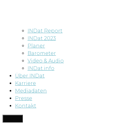
INDat Report
INDat 2023
Planer
Barometer
Video & Audio
INDat.info
Über INDat
Karriere
Mediadaten
Presse
Kontakt
Menü