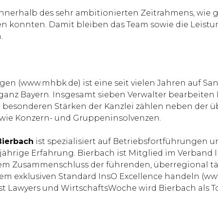
 innerhalb des sehr ambitionierten Zeitrahmens, wie 
tten konnten. Damit bleiben das Team sowie die Leis
h.
gen (www.mhbk.de) ist eine seit vielen Jahren auf Sa
ganz Bayern. Insgesamt sieben Verwalter bearbeiten 
 besonderen Stärken der Kanzlei zählen neben der 
owie Konzern- und Gruppeninsolvenzen.
Bierbach
ist spezialisiert auf Betriebsfortführungen
ährige Erfahrung. Bierbach ist Mitglied im Verband 
, dem Zusammenschluss der führenden, überregional t
m exklusiven Standard InsO Excellence handeln (www.
st Lawyers und WirtschaftsWoche wird Bierbach als 