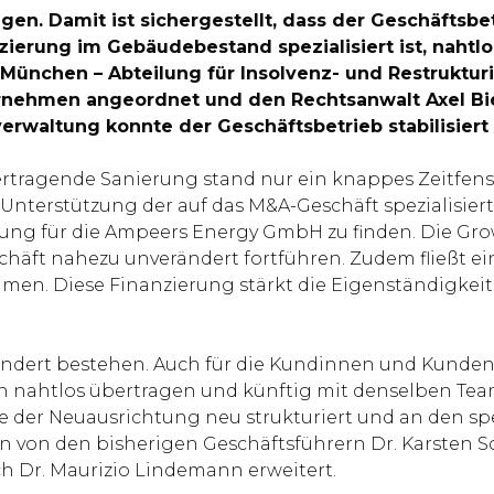
en. Damit ist sichergestellt, dass der Geschäfts
rung im Gebäudebestand spezialisiert ist, nahtlos 
t München – Abteilung für Insolvenz- und Restruktur
ernehmen angeordnet und den Rechtsanwalt Axel Bi
verwaltung konnte der Geschäftsbetrieb stabilisier
ertragende Sanierung stand nur ein knappes Zeitfens
t Unterstützung der auf das M&A-Geschäft spezialisie
ung für die Ampeers Energy GmbH zu finden. Die Gr
äft nahezu unverändert fortführen. Zudem fließt ein 
en. Diese Finanzierung stärkt die Eigenständigkeit 
dert bestehen. Auch für die Kundinnen und Kunden 
 nahtlos übertragen und künftig mit denselben Team
e der Neuausrichtung neu strukturiert und an den s
in von den bisherigen Geschäftsführern Dr. Karsten S
h Dr. Maurizio Lindemann erweitert.